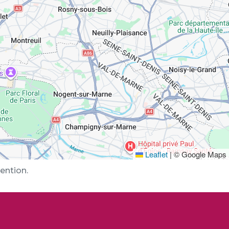
d'urgence
Numéros
Leaflet
|
© Google Maps
ention.