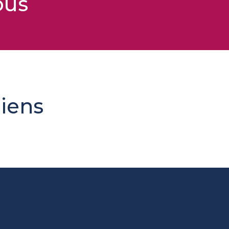
ous
iens