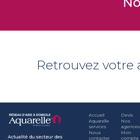
No
Retrouvez votre
Accueil
Devis
Aquarelle
Nos
services
agences
Nous
Mon
Actualité du secteur des
contacter
compte