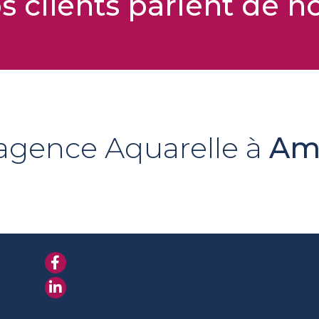
s clients parlent de n
 agence Aquarelle à
Am