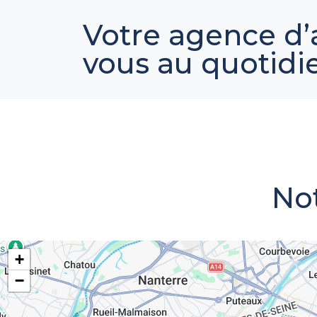
Votre agence d’
vous au quotidi
Not
+
−